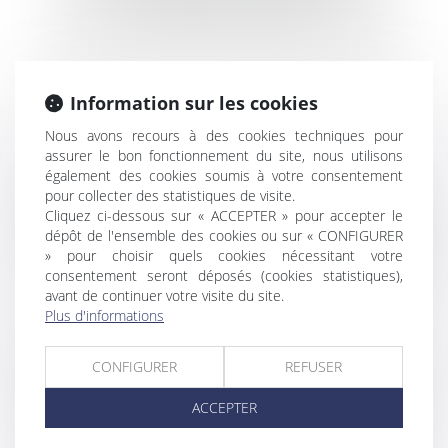
honoraires des avocats
Information sur les cookies
Nous avons recours à des cookies techniques pour
assurer le bon fonctionnement du site, nous utilisons
également des cookies soumis à votre consentement
pour collecter des statistiques de visite.
Cliquez ci-dessous sur « ACCEPTER » pour accepter le
dépôt de l'ensemble des cookies ou sur « CONFIGURER
» pour choisir quels cookies nécessitant votre
consentement seront déposés (cookies statistiques),
avant de continuer votre visite du site.
Plus d'informations
CONFIGURER
REFUSER
Expérimentation de la délivrance à l'unité
ACCEPTER
de médicaments