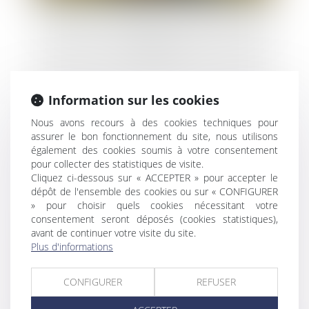
L'assurance dommages ouvrage n'est pas
éternelle
Information sur les cookies
Nous avons recours à des cookies techniques pour
assurer le bon fonctionnement du site, nous utilisons
également des cookies soumis à votre consentement
pour collecter des statistiques de visite.
Cliquez ci-dessous sur « ACCEPTER » pour accepter le
dépôt de l'ensemble des cookies ou sur « CONFIGURER
» pour choisir quels cookies nécessitant votre
consentement seront déposés (cookies statistiques),
avant de continuer votre visite du site.
Plus d'informations
CONFIGURER
REFUSER