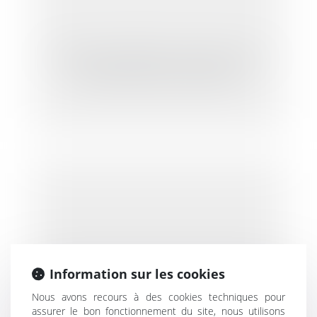
Documents d'identité : la fin des recours
juridictionnels des communes
Information sur les cookies
Nous avons recours à des cookies techniques pour
assurer le bon fonctionnement du site, nous utilisons