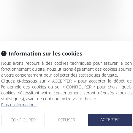
concurrence
Information sur les cookies
Nous avons recours à des cookies techniques pour assurer le bon
fonctionnement du site, nous utilisons également des cookies soumis
à votre consentement pour collecter des statistiques de visite.
Cliquez ci-dessous sur « ACCEPTER » pour accepter le dépôt de
l'ensemble des cookies ou sur « CONFIGURER » pour choisir quels
cookies nécessitant votre consentement seront déposés (cookies
statistiques), avant de continuer votre visite du site.
Plus d'informations
ACCEPTER
CONFIGURER
REFUSER
Directions régionales des entreprises, de