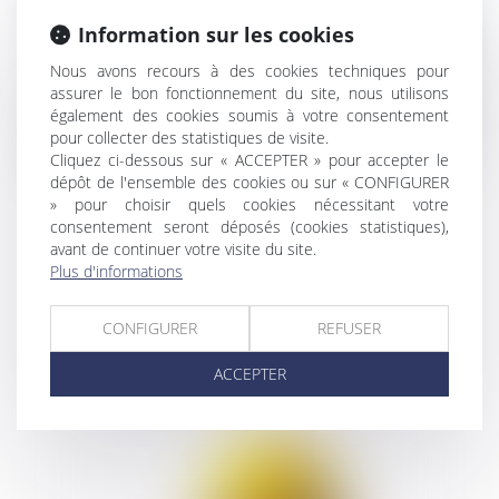
Information sur les cookies
Nous avons recours à des cookies techniques pour
assurer le bon fonctionnement du site, nous utilisons
également des cookies soumis à votre consentement
pour collecter des statistiques de visite.
Cliquez ci-dessous sur « ACCEPTER » pour accepter le
dépôt de l'ensemble des cookies ou sur « CONFIGURER
» pour choisir quels cookies nécessitant votre
consentement seront déposés (cookies statistiques),
avant de continuer votre visite du site.
Plus d'informations
Confinement et pertes d’exploitation:
modus operandi destiné à vérifier la
possibilité d’une couverture d’assurance...
CONFIGURER
REFUSER
ACCEPTER