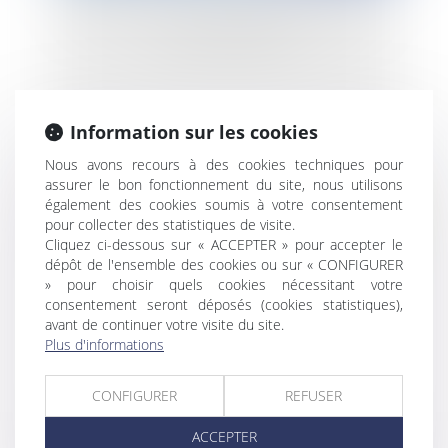
Baisse des tarifs réglementés du gaz au
1er novembre 2015
Information sur les cookies
Nous avons recours à des cookies techniques pour
assurer le bon fonctionnement du site, nous utilisons
également des cookies soumis à votre consentement
pour collecter des statistiques de visite.
Cliquez ci-dessous sur « ACCEPTER » pour accepter le
dépôt de l'ensemble des cookies ou sur « CONFIGURER
» pour choisir quels cookies nécessitant votre
consentement seront déposés (cookies statistiques),
avant de continuer votre visite du site.
Plus d'informations
CONFIGURER
REFUSER
ACCEPTER
Scandale VOLKSWAGEN, quelles