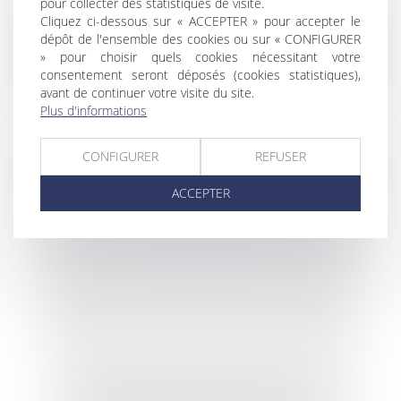
pour collecter des statistiques de visite.
Bouygues Telecom condamné à démonter
Cliquez ci-dessous sur « ACCEPTER » pour accepter le
une antenne relais
dépôt de l'ensemble des cookies ou sur « CONFIGURER
» pour choisir quels cookies nécessitant votre
consentement seront déposés (cookies statistiques),
avant de continuer votre visite du site.
Plus d'informations
CONFIGURER
REFUSER
ACCEPTER
Affaire des disparues de l'Yonne: les