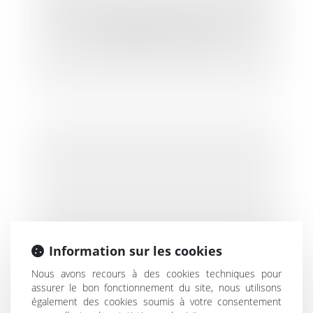
Bientôt la fin des excès de vitesse impunis
des étrangers en France?
Information sur les cookies
Nous avons recours à des cookies techniques pour
assurer le bon fonctionnement du site, nous utilisons
également des cookies soumis à votre consentement