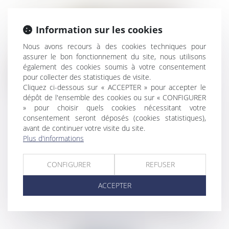
Information sur les cookies
Nous avons recours à des cookies techniques pour
assurer le bon fonctionnement du site, nous utilisons
également des cookies soumis à votre consentement
pour collecter des statistiques de visite.
Cliquez ci-dessous sur « ACCEPTER » pour accepter le
dépôt de l'ensemble des cookies ou sur « CONFIGURER
» pour choisir quels cookies nécessitant votre
consentement seront déposés (cookies statistiques),
avant de continuer votre visite du site.
Plus d'informations
L'intermédiation immobilière, une nouvelle
CONFIGURER
REFUSER
activité pour les commissaires de justice
ACCEPTER