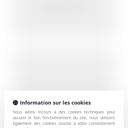
Période d'essai et CDI
Information sur les cookies
Nous avons recours à des cookies techniques pour
assurer le bon fonctionnement du site, nous utilisons
également des cookies soumis à votre consentement