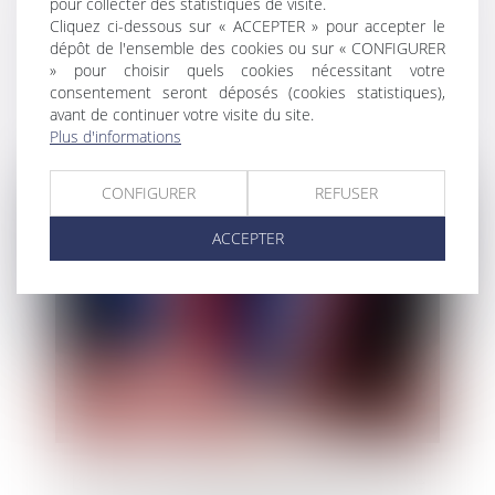
pour collecter des statistiques de visite.
Suicide et faute inexcusable de
Cliquez ci-dessous sur « ACCEPTER » pour accepter le
l’employeur
dépôt de l'ensemble des cookies ou sur « CONFIGURER
» pour choisir quels cookies nécessitant votre
consentement seront déposés (cookies statistiques),
avant de continuer votre visite du site.
Plus d'informations
CONFIGURER
REFUSER
ACCEPTER
Le maire est t-il compétent pour prescrire