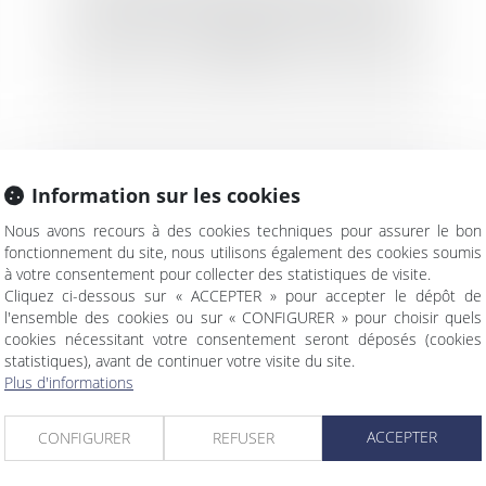
fiscalité environnementale adopté par le
Sénat
Information sur les cookies
Nous avons recours à des cookies techniques pour assurer le bon
fonctionnement du site, nous utilisons également des cookies soumis
à votre consentement pour collecter des statistiques de visite.
Cliquez ci-dessous sur « ACCEPTER » pour accepter le dépôt de
l'ensemble des cookies ou sur « CONFIGURER » pour choisir quels
cookies nécessitant votre consentement seront déposés (cookies
statistiques), avant de continuer votre visite du site.
Plus d'informations
ACCEPTER
CONFIGURER
REFUSER
Le projet de loi Hadopi 2 adopté par le