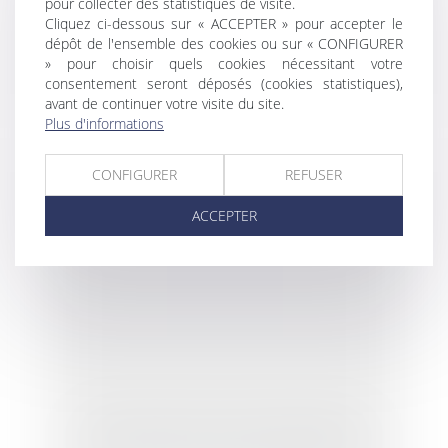
pour collecter des statistiques de visite.
La signature électronique, par Peggy
Cliquez ci-dessous sur « ACCEPTER » pour accepter le
Simorre et Thierry Parisot
dépôt de l'ensemble des cookies ou sur « CONFIGURER
» pour choisir quels cookies nécessitant votre
consentement seront déposés (cookies statistiques),
avant de continuer votre visite du site.
Plus d'informations
CONFIGURER
REFUSER
ACCEPTER
L'entreprise face aux marchés publics