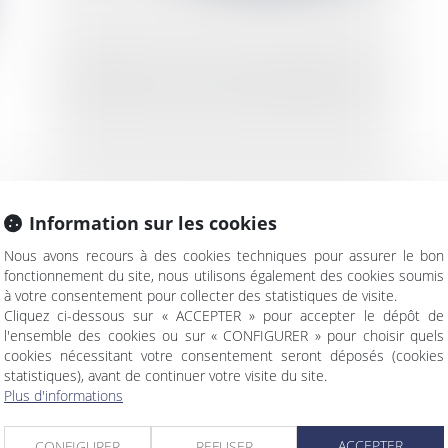
Télémédecine : quel cadre réglementaire ?
Information sur les cookies
Nous avons recours à des cookies techniques pour assurer le bon
fonctionnement du site, nous utilisons également des cookies soumis
à votre consentement pour collecter des statistiques de visite.
Cliquez ci-dessous sur « ACCEPTER » pour accepter le dépôt de
l'ensemble des cookies ou sur « CONFIGURER » pour choisir quels
cookies nécessitant votre consentement seront déposés (cookies
statistiques), avant de continuer votre visite du site.
Plus d'informations
ACCEPTER
CONFIGURER
REFUSER