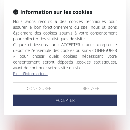
Information sur les cookies
Nous avons recours à des cookies techniques pour
assurer le bon fonctionnement du site, nous utilisons
également des cookies soumis à votre consentement
pour collecter des statistiques de visite.
Cliquez ci-dessous sur « ACCEPTER » pour accepter le
dépôt de l'ensemble des cookies ou sur « CONFIGURER
» pour choisir quels cookies nécessitant votre
consentement seront déposés (cookies statistiques),
avant de continuer votre visite du site.
Plus d'informations
Les droits de succession du veuf en
Espagne
CONFIGURER
REFUSER
ACCEPTER