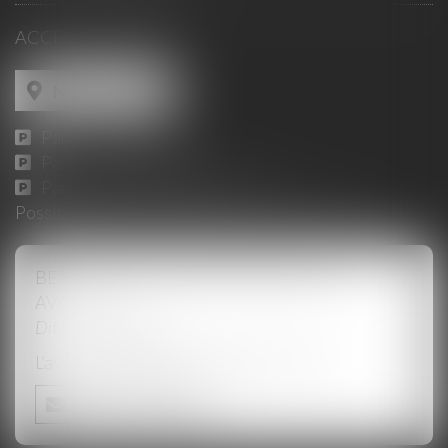
ACCÈS AU CABINET
Nous localiser
Parking Jaurès :
ICI
Parking Place Pie :
ICI
Parking du Palais des Papes :
ICI
Possibilité de consultation en Visioconférence
BESOIN D'UN CONSEIL, BESOIN D'UN
AVOCAT ?
Dites-nous en plus
L’avocat spécialisé reviendra vers vous
Nous contacter