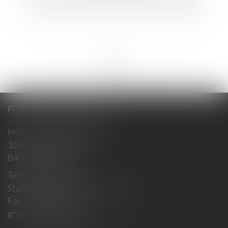
<<
<
...
347
348
349
350
351
352
353
...
>
>>
FORTUNET & ASSOCIÉS
Hôtel Fortia de Montréal
10 rue du Roi René
84000 AVIGNON
Tél :
04 90 14 35 00
Standard : 10h-12h / 15h- 18h30
Fax :
04 90 14 35 01
gfortunet@fortunet.fr