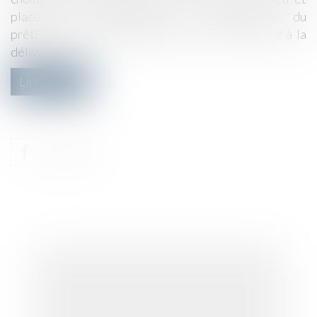
place du souscripteur les échéances du
prêtFréquemment, la banque réserve son accord à la
déliv...
Lire la suite