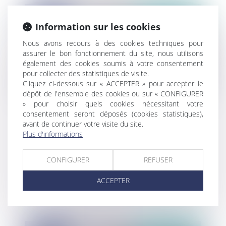
Information sur les cookies
Nous avons recours à des cookies techniques pour
assurer le bon fonctionnement du site, nous utilisons
également des cookies soumis à votre consentement
pour collecter des statistiques de visite.
Cliquez ci-dessous sur « ACCEPTER » pour accepter le
dépôt de l'ensemble des cookies ou sur « CONFIGURER
» pour choisir quels cookies nécessitant votre
consentement seront déposés (cookies statistiques),
avant de continuer votre visite du site.
Plus d'informations
Covid-19 : Comment organiser la
gouvernance des communes et des
CONFIGURER
REFUSER
établissements publics de coopération
ACCEPTER
intercommunale ?