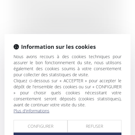
Empêchement à mariage
Information sur les cookies
Nous avons recours à des cookies techniques pour
assurer le bon fonctionnement du site, nous utilisons
également des cookies soumis à votre consentement
pour collecter des statistiques de visite.
Cliquez ci-dessous sur « ACCEPTER » pour accepter le
dépôt de l'ensemble des cookies ou sur « CONFIGURER
» pour choisir quels cookies nécessitant votre
consentement seront déposés (cookies statistiques),
avant de continuer votre visite du site.
Plus d'informations
CONFIGURER
REFUSER