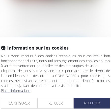
Cueillette des champignons : quelles sont
les règles en la matière ?
Information sur les cookies
Nous avons recours à des cookies techniques pour assurer le bon
fonctionnement du site, nous utilisons également des cookies soumis
à votre consentement pour collecter des statistiques de visite.
Cliquez ci-dessous sur « ACCEPTER » pour accepter le dépôt de
l'ensemble des cookies ou sur « CONFIGURER » pour choisir quels
cookies nécessitant votre consentement seront déposés (cookies
statistiques), avant de continuer votre visite du site.
Plus d'informations
ACCEPTER
CONFIGURER
REFUSER