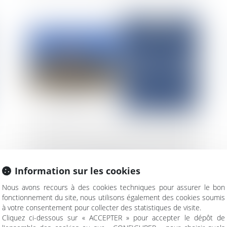
Le droit de plaidoirie, comme son nom
l’indique !
Information sur les cookies
Nous avons recours à des cookies techniques pour assurer le bon
fonctionnement du site, nous utilisons également des cookies soumis
à votre consentement pour collecter des statistiques de visite.
Cliquez ci-dessous sur « ACCEPTER » pour accepter le dépôt de