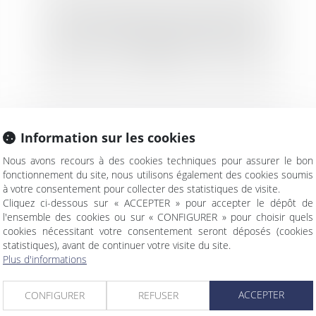
Choix de l'employeur dans l'octroi de
primes: le principe à travail égal salaire
égal
Information sur les cookies
Nous avons recours à des cookies techniques pour assurer le bon
fonctionnement du site, nous utilisons également des cookies soumis
à votre consentement pour collecter des statistiques de visite.
Cliquez ci-dessous sur « ACCEPTER » pour accepter le dépôt de
l'ensemble des cookies ou sur « CONFIGURER » pour choisir quels
cookies nécessitant votre consentement seront déposés (cookies
statistiques), avant de continuer votre visite du site.
Plus d'informations
ACCEPTER
CONFIGURER
REFUSER