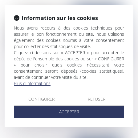
Information sur les cookies
Nous avons recours à des cookies techniques pour
assurer le bon fonctionnement du site, nous utilisons
également des cookies soumis à votre consentement
pour collecter des statistiques de visite.
Cliquez ci-dessous sur « ACCEPTER » pour accepter le
dépôt de l'ensemble des cookies ou sur « CONFIGURER
» pour choisir quels cookies nécessitant votre
consentement seront déposés (cookies statistiques),
avant de continuer votre visite du site.
Plus d'informations
UberPop et concurrence déloyale : la Cour
CONFIGURER
REFUSER
de cassation limite la réparation du
préjudice économique
ACCEPTER