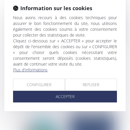
Information sur les cookies
Nous avons recours à des cookies techniques pour
assurer le bon fonctionnement du site, nous utilisons
également des cookies soumis à votre consentement
pour collecter des statistiques de visite.
Cliquez ci-dessous sur « ACCEPTER » pour accepter le
dépôt de l'ensemble des cookies ou sur « CONFIGURER
» pour choisir quels cookies nécessitant votre
consentement seront déposés (cookies statistiques),
avant de continuer votre visite du site.
La consignation des 5% ou la retenue de
Plus d'informations
garantie du solde du prix de vente dans les
VEFA, les CCMI ou les constructions
CONFIGURER
REFUSER
d’immeubles
ACCEPTER