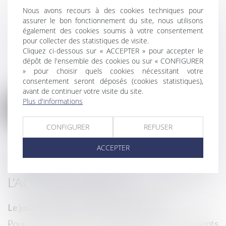
Nous avons recours à des cookies techniques pour
assurer le bon fonctionnement du site, nous utilisons
également des cookies soumis à votre consentement
pour collecter des statistiques de visite.
EMILIE SMEDTS
Cliquez ci-dessous sur « ACCEPTER » pour accepter le
dépôt de l'ensemble des cookies ou sur « CONFIGURER
» pour choisir quels cookies nécessitant votre
consentement seront déposés (cookies statistiques),
avant de continuer votre visite du site.
Plus d'informations
NOS HONORAIRES
CONFIGURER
REFUSER
ACCEPTER
L'ACTU EUROJURIS
Le joug léger des monuments historiques
C
r
Pour une gestion patrimoniale des monuments