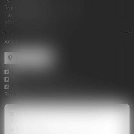
Standard : 10h-12h / 15h- 18h30
Fax :
04 90 14 35 01
gfortunet@fortunet.fr
ACCÈS AU CABINET
Nous localiser
Parking Jaurès :
ICI
Parking Place Pie :
ICI
Parking du Palais des Papes :
ICI
Possibilité de consultation en Visioconférence
BESOIN D'UN CONSEIL, BESOIN D'UN
AVOCAT ?
Dites-nous en plus