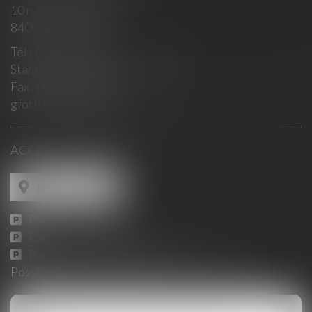
10 rue du Roi René
84000 AVIGNON
Tél :
04 90 14 35 00
Standard : 10h-12h / 15h- 18h30
Fax :
04 90 14 35 01
gfortunet@fortunet.fr
ACCÈS AU CABINET
Nous localiser
Parking Jaurès :
ICI
Parking Place Pie :
ICI
Parking du Palais des Papes :
ICI
Possibilité de consultation en Visioconférence