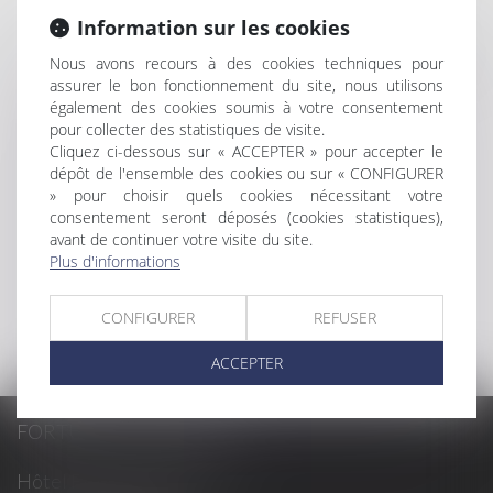
responsabilité médicale
Information sur les cookies
Droit public
Médiation et accompagnement
Nous avons recours à des cookies techniques pour
assurer le bon fonctionnement du site, nous utilisons
stratégique à la décision
également des cookies soumis à votre consentement
Enchères
pour collecter des statistiques de visite.
ENCHÈRES
Cliquez ci-dessous sur « ACCEPTER » pour accepter le
ACTUS
dépôt de l'ensemble des cookies ou sur « CONFIGURER
» pour choisir quels cookies nécessitant votre
HONORAIRES
consentement seront déposés (cookies statistiques),
EUROJURIS
avant de continuer votre visite du site.
PAIEMENT EN LIGNE
Plus d'informations
CONTACT
PLAN DU SITE
CONFIGURER
REFUSER
MENTIONS LÉGALES
ACCEPTER
FORTUNET & ASSOCIÉS
Hôtel Fortia de Montréal