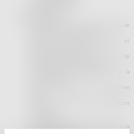
Françoise LICHIERE
Emilie SMEDTS
COMPÉTENCES
Droit immobilier, de la construction, de
l’urbanisme, de la copropriété
Droit des baux commerciaux et
professionnels, droit locatif
Droit des personnes, de la famille, de
leur patrimoine et des successions
Droit des voies d'exécution et de la
saisie immobilière
Droit du travail et de la protection
sociale
Droit commercial et des procédures
collectives
Droit pénal
Droit des assurances, de la santé et de la