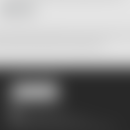
Envoyer
n fichier informatisé par le cabinet permettant de répondre à votre demande. Elles son
 demande. Conformément au Règlement relatif à la protection des personnes physiques 
e rectification, de portabilité et d'opposition des informations la concernant.
SSOCIES Hôtel Fortia de Montréal 10, rue du Roi René 84000 Avignon
ACCÈS AU CABINET
Nous localiser
Parking Jaurès :
ICI
Parking Place Pie :
ICI
Parking du Palais des Papes :
ICI
Possibilité de consultation en Visioconférence