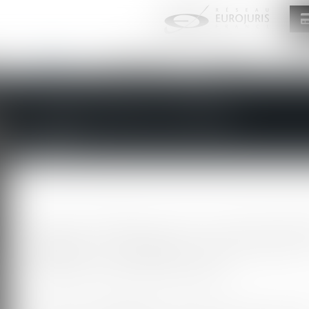
T
L'ÉQUIPE
COMPÉTENCES
ENCHÈRES
ACT
FRANÇOISE LICHIERE
JURISTE
Francoise LICHIERE est juriste au Cabinet FORT
ASSOCIES et spécialisée en Droit bancaire,
d'exécution et de la saisie immobilière.