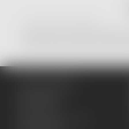
* Les champs suivis d'un astérisque sont obligatoires.
Les informations recueillies sur ce formulaire sont enregistrées dans u
destinées à être transmises à l'avocat compétent pour répondre à votre
circulation de ces données, toute personne peut exercer ses droits d'accès, d
Vous pouvez exercer vos droits en vous adressant à : SCP FORTUNET & A
FORTUNET & ASSOCIÉS
Hôtel Fortia de Montréal
10 rue du Roi René
84000 AVIGNON
Tél :
04 90 14 35 00
Standard : 10h-12h / 15h- 18h30
Fax :
04 90 14 35 01