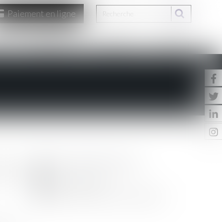
Paiement en ligne
US
HONORAIRES
EUROJURIS
CONTACT
COMPÉTENCES
UNET &
 voies
Droit bancaire
Droit des saisies immobilières