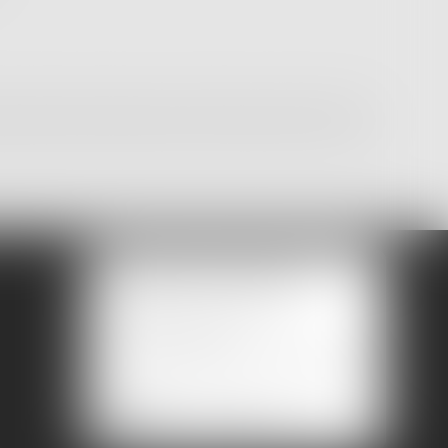
t conservées le temps nécessaire au traitement de votre demande, et sont
à l'égard du traitement des données à caractère personnel et à la libre
BESOIN D'UN CONSEIL,
BESOIN D'UN AVOCAT ?
Dites-nous en plus
L’avocat spécialisé reviendra vers
vous
Nous contacter