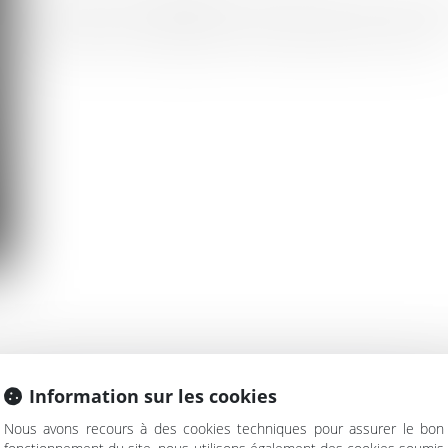
Forte d'une expérience de plus de 30 ans da
domaines, sa compétence est unanimement reconnue
Information sur les cookies
ACTER LE CABINET FORTUNET ET ASS
Nous avons recours à des cookies techniques pour assurer le bon